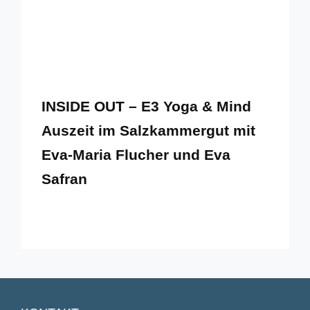
INSIDE OUT – E3 Yoga & Mind
Auszeit im Salzkammergut mit
Eva-Maria Flucher und Eva
Safran
By
25. August 2025
Eva-
Maria
INSIDE
Flucher
OUT
–
E3
YOGA
&