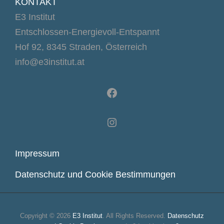
KONTAKT
MIND
E3 Institut
AUSZEIT
IM
Entschlossen-Energievoll-Entspannt
SALZKAMMERGUT
Hof 92, 8345 Straden, Österreich
MIT
EVA-
info@e3institut.at
MARIA
FLUCHER
Facebook
UND
EVA
SAFRAN
Instagram
Impressum
Datenschutz und Cookie Bestimmungen
Copyright © 2026
E3 Institut
. All Rights Reserved.
Datenschutz